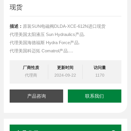
现货
描述：
原装SUN电磁阀DLDA-XCE-612N进口现货
代理美国太阳液压 Sun Hydraulics产品.
代理美国海德福斯 Hydra Force产品.
代理美国科迈拓 Comatrol产品.
代理德国派克柱塞泵 Parker产品.
提供油路系统设计,油路块设计,阀块设计与选型
厂商性质
更新时间
访问量
液压油缸，经销力士乐、派克、中国台湾北部等液压元件
代理商
2024-09-22
1170
产品咨询
联系我们