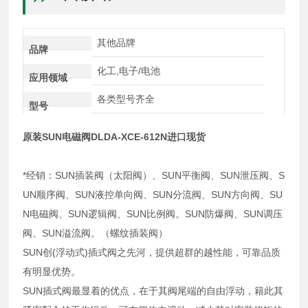
其他品牌
品牌
化工,电子/电池
应用领域
各类型号齐全
型号
原装SUN电磁阀DLDA-XCE-612N进口现货
*经销：SUN插装阀（太阳阀）、SUN平衡阀、SUN泄压阀、S
UN顺序阀、SUN液控单向阀、SUN分流阀、SUN方向阀、SU
N电磁阀、SUN逻辑阀、SUN比例阀。SUN防爆阀、SUN调压
阀、SUN溢流阀。（螺纹插装阀）
SUN创(浮动式)插式阀之先河，提供超群的越性能，可靠品质
有明显优势。
SUN插式阀最显着的优点，在于其阀尾端的自由浮动，籍此其