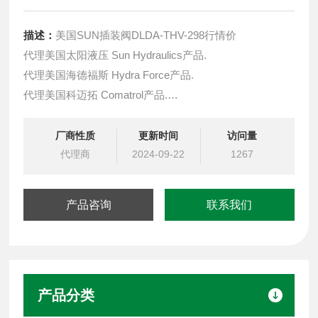
描述：
美国SUN插装阀DLDA-THV-298行情价
代理美国太阳液压 Sun Hydraulics产品.
代理美国海德福斯 Hydra Force产品.
代理美国科迈拓 Comatrol产品.
代理德国派克柱塞泵 Parker产品.
提供油路系统设计,油路块设计,阀块设计与选型
厂商性质
更新时间
访问量
液压油缸，经销力士乐、派克、中国台湾北部等液压元件
代理商
2024-09-22
1267
产品咨询
联系我们
产品分类