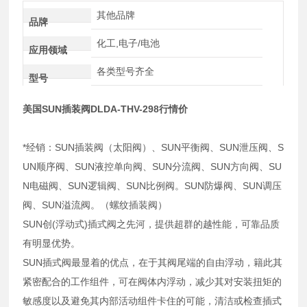
其他品牌
品牌
化工,电子/电池
应用领域
各类型号齐全
型号
美国SUN插装阀DLDA-THV-298行情价
*经销：SUN插装阀（太阳阀）、SUN平衡阀、SUN泄压阀、S
UN顺序阀、SUN液控单向阀、SUN分流阀、SUN方向阀、SU
N电磁阀、SUN逻辑阀、SUN比例阀。SUN防爆阀、SUN调压
阀、SUN溢流阀。（螺纹插装阀）
SUN创(浮动式)插式阀之先河，提供超群的越性能，可靠品质
有明显优势。
SUN插式阀最显着的优点，在于其阀尾端的自由浮动，籍此其
紧密配合的工作组件，可在阀体内浮动，减少其对安装扭矩的
敏感度以及避免其内部活动组件卡住的可能，清洁或检查插式