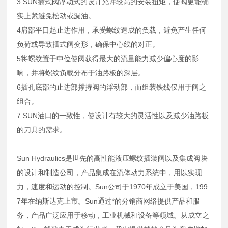
3 SUN插式阀浮动式的设计允许较高的安装扭矩，使阀更能确
实上紧避免松动或漏油。
4肩部平口起止进作用，承受螺纹造成的负载，避免产生任何
负荷或导致插式阀变形，确保中心线的对正。
5将螺纹置于中位使阀获得最大的流量能力减少偏心度的影
响，并将螺纹负载分布于油路板的深层。
6插孔底部的止进部撑持阀的浮动部，而组装铁线仅用于阀之
组合。
7 SUN油口的一致性，使设计有较大的灵活性以及减少油路板
的刀具的需求。
Sun Hydraulics是世先的高性能液压螺纹插装阀以及集成阀块
的设计和制造公司，产品集成在流体动力系统中，用以实现
力，速度和运动的控制。Sun公司于1970年成立于美国，199
7年在纳斯达克上市。Sun通过*的分销商网络提供产品和服
务，产品广泛应用于移动，工业机械和设备等领域。从成立之