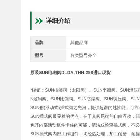
详细介绍
品牌
其他品牌
型号
各类型号齐全
原装SUN电磁阀DLDA-THN-298进口现货
*经销：SUN插装阀（太阳阀）、SUN平衡阀、SUN泄压
N逻辑阀、SUN比例阀。SUN防爆阀、SUN调压阀、S
SUN创(浮动式)插式阀之先河，提供超群的越性能，可
SUN插式阀最显着的优点，在于其阀尾端的自由浮动，
免其内部活动组件卡住的可能，清洁或检查插式阀，不必
SUN插式阀内部工作组件，均经热处理，加工耐磨，耐