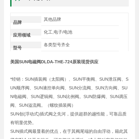
其他品牌
品牌
化工,电子/电池
应用领域
各类型号齐全
型号
美国SUN电磁阀DLDA-THE-724原装现货供应
*经销：SUN插装阀（太阳阀）、SUN平衡阀、SUN泄压阀、S
UN顺序阀、SUN液控单向阀、SUN分流阀、SUN方向阀、SU
N电磁阀、SUN逻辑阀、SUN比例阀。SUN防爆阀、SUN调压
阀、SUN溢流阀。（螺纹插装阀）
SUN创(浮动式)插式阀之先河，提供超群的越性能，可靠品质
有明显优势。
SUN插式阀最显着的优点，在于其阀尾端的自由浮动，籍此其