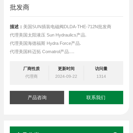
批发商
描述：
美国SUN插装电磁阀DLDA-THE-712N批发商
代理美国太阳液压 Sun Hydraulics产品.
代理美国海德福斯 Hydra Force产品.
代理美国科迈拓 Comatrol产品.
代理德国派克柱塞泵 Parker产品.
提供油路系统设计,油路块设计,阀块设计与选型
厂商性质
更新时间
访问量
液压油缸，经销力士乐、派克、中国台湾北部等液压元件
代理商
2024-09-22
1314
产品咨询
联系我们