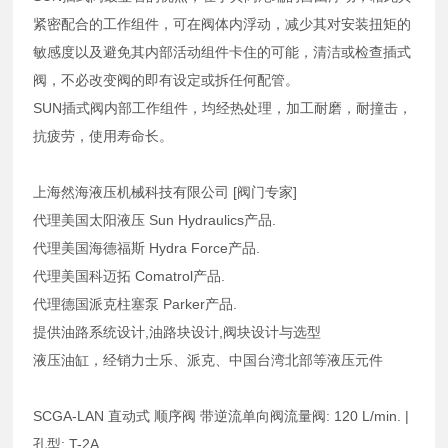
紧密配合的工作组件，可在阀体内浮动，减少其对安装扭矩的
敏感度以及避免其内部活动组件卡住的可能，清洁或检查插式
阀，不必改变阀的即有设定或拆任何配管。
SUN插式阀内部工作组件，均经热处理，加工耐磨，耐撞击，
抗疲劳，使用寿命长。
上海然海液压机械科技有限公司 [阀门专家]
代理美国太阳液压 Sun Hydraulics产品.
代理美国海德福斯 Hydra Force产品.
代理美国科迈拓 Comatrol产品.
代理德国派克柱塞泵 Parker产品.
提供油路系统设计,油路块设计,阀块设计与选型
液压油缸，经销力士乐、派克、中国台湾北部等液压元件
SCGA-LAN 直动式 顺序阀 带逆流单向阀流量阀: 120 L/min. |
孔型: T-2A