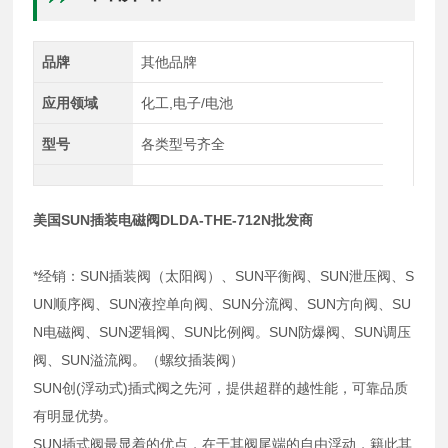
品牌
其他品牌
应用领域
化工,电子/电池
型号
各类型号齐全
美国SUN插装电磁阀DLDA-THE-712N批发商
*经销：SUN插装阀（太阳阀）、SUN平衡阀、SUN泄压阀、S
UN顺序阀、SUN液控单向阀、SUN分流阀、SUN方向阀、SU
N电磁阀、SUN逻辑阀、SUN比例阀。SUN防爆阀、SUN调压
阀、SUN溢流阀。（螺纹插装阀）
SUN创(浮动式)插式阀之先河，提供超群的越性能，可靠品质
有明显优势。
SUN插式阀最显着的优点，在于其阀尾端的自由浮动，籍此其