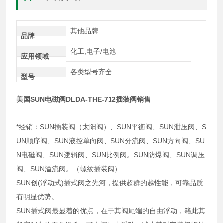
其他品牌
品牌
化工,电子/电池
应用领域
各类型号齐全
型号
美国SUN电磁阀DLDA-THE-712插装阀销售
*经销：SUN插装阀（太阳阀）、SUN平衡阀、SUN泄压阀、S
UN顺序阀、SUN液控单向阀、SUN分流阀、SUN方向阀、SU
N电磁阀、SUN逻辑阀、SUN比例阀。SUN防爆阀、SUN调压
阀、SUN溢流阀。（螺纹插装阀）
SUN创(浮动式)插式阀之先河，提供超群的越性能，可靠品质
有明显优势。
SUN插式阀最显着的优点，在于其阀尾端的自由浮动，籍此其