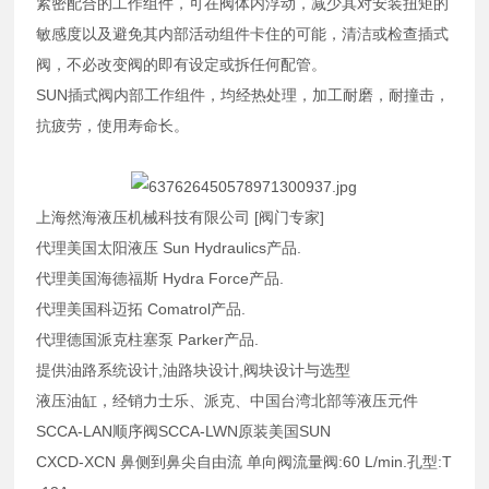
紧密配合的工作组件，可在阀体内浮动，减少其对安装扭矩的
敏感度以及避免其内部活动组件卡住的可能，清洁或检查插式
阀，不必改变阀的即有设定或拆任何配管。
SUN插式阀内部工作组件，均经热处理，加工耐磨，耐撞击，
抗疲劳，使用寿命长。
上海然海液压机械科技有限公司 [阀门专家]
代理美国太阳液压 Sun Hydraulics产品.
代理美国海德福斯 Hydra Force产品.
代理美国科迈拓 Comatrol产品.
代理德国派克柱塞泵 Parker产品.
提供油路系统设计,油路块设计,阀块设计与选型
液压油缸，经销力士乐、派克、中国台湾北部等液压元件
SCCA-LAN顺序阀SCCA-LWN原装美国SUN
CXCD-XCN 鼻侧到鼻尖自由流 单向阀流量阀:60 L/min.孔型:T