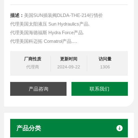
描述：
美国SUN插装阀DLDA-THE-214行情价
代理美国太阳液压 Sun Hydraulics产品.
代理美国海德福斯 Hydra Force产品.
代理美国科迈拓 Comatrol产品.
代理德国派克柱塞泵 Parker产品.
提供油路系统设计,油路块设计,阀块设计与选型
厂商性质
更新时间
访问量
液压油缸，经销力士乐、派克、中国台湾北部等液压元件
代理商
2024-09-22
1306
产品咨询
联系我们
产品分类