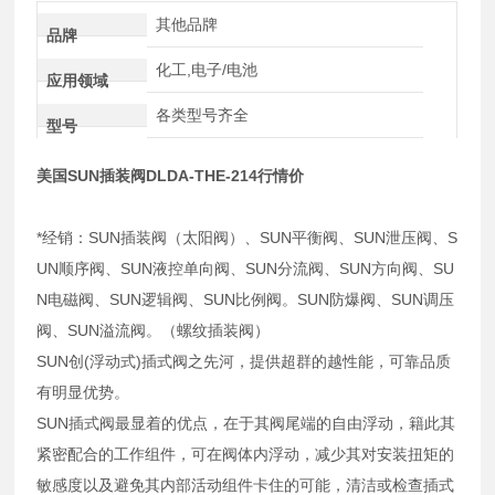
其他品牌
品牌
化工,电子/电池
应用领域
各类型号齐全
型号
美国SUN插装阀DLDA-THE-214行情价
*经销：SUN插装阀（太阳阀）、SUN平衡阀、SUN泄压阀、S
UN顺序阀、SUN液控单向阀、SUN分流阀、SUN方向阀、SU
N电磁阀、SUN逻辑阀、SUN比例阀。SUN防爆阀、SUN调压
阀、SUN溢流阀。（螺纹插装阀）
SUN创(浮动式)插式阀之先河，提供超群的越性能，可靠品质
有明显优势。
SUN插式阀最显着的优点，在于其阀尾端的自由浮动，籍此其
紧密配合的工作组件，可在阀体内浮动，减少其对安装扭矩的
敏感度以及避免其内部活动组件卡住的可能，清洁或检查插式