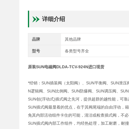
详细介绍
品牌
其他品牌
型号
各类型号齐全
原装SUN电磁阀DLDA-TCV-924N进口现货
*经销：SUN插装阀（太阳阀）、SUN平衡阀、SUN泄压
N逻辑阀、SUN比例阀。SUN防爆阀、SUN调压阀、S
SUN创(浮动式)插式阀之先河，提供超群的越性能，可
SUN插式阀最显着的优点，在于其阀尾端的自由浮动，
免其内部活动组件卡住的可能，清洁或检查插式阀，不必
SUN插式阀内部工作组件，均经热处理，加工耐磨，耐