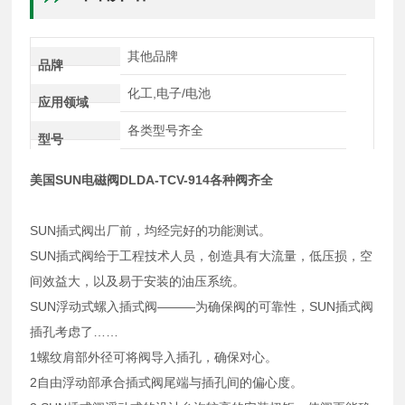
其他品牌
品牌
化工,电子/电池
应用领域
各类型号齐全
型号
美国SUN电磁阀DLDA-TCV-914各种阀齐全
SUN插式阀出厂前，均经完好的功能测试。
SUN插式阀给于工程技术人员，创造具有大流量，低压损，空
间效益大，以及易于安装的油压系统。
SUN浮动式螺入插式阀———为确保阀的可靠性，SUN插式阀
插孔考虑了……
1螺纹肩部外径可将阀导入插孔，确保对心。
2自由浮动部承合插式阀尾端与插孔间的偏心度。