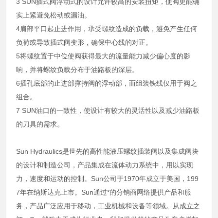
3 SUN插式阀浮动式的设计允许较高的安装扭矩，使阀更能确
实上紧避免松动或漏油。
4肩部平口起止进作用，承受螺纹造成的负载，避免产生任何
负荷或导致插式阀变形，确保中心线的对正。
5将螺纹置于中位使阀获得最大的流量能力减少偏心度的影
响，并将螺纹负载分布于油路板的深层。
6插孔底部的止进部撑持阀的浮动部，而组装铁线仅用于阀之
组合。
7 SUN油口的一致性，使设计有较大的灵活性以及减少油路板
的刀具的需求。
Sun Hydraulics是世先的高性能液压螺纹插装阀以及集成阀块
的设计和制造公司，产品集成在流体动力系统中，用以实现
力，速度和运动的控制。Sun公司于1970年成立于美国，199
7年在纳斯达克上市。Sun通过*的分销商网络提供产品和服
务，产品广泛应用于移动，工业机械和设备等领域。从成立之