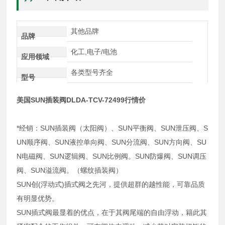
其他品牌
品牌
化工,电子/电池
应用领域
各类型号齐全
型号
美国SUN插装阀DLDA-TCV-72499行情价
*经销：SUN插装阀（太阳阀）、SUN平衡阀、SUN泄压阀、S
UN顺序阀、SUN液控单向阀、SUN分流阀、SUN方向阀、SU
N电磁阀、SUN逻辑阀、SUN比例阀。SUN防爆阀、SUN调压
阀、SUN溢流阀。（螺纹插装阀）
SUN创(浮动式)插式阀之先河，提供超群的越性能，可靠品质
有明显优势。
SUN插式阀最显着的优点，在于其阀尾端的自由浮动，籍此其