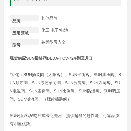
其他品牌
品牌
化工,电子/电池
应用领域
各类型号齐全
型号
现货供应SUN插装阀DLDA-TCV-724美国进口
*经销：SUN插装阀（太阳阀）、SUN平衡阀、SUN泄压阀、S
UN顺序阀、SUN液控单向阀、SUN分流阀、SUN方向阀、SU
N电磁阀、SUN逻辑阀、SUN比例阀。SUN防爆阀、SUN调压
阀、SUN溢流阀。（螺纹插装阀）
SUN创(浮动式)插式阀之先河，提供超群的越性能，可靠品质
有明显优势。