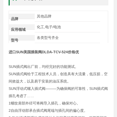
其他品牌
品牌
化工,电子/电池
应用领域
各类型号齐全
型号
进口SUN美国插装阀DLDA-TCV-524价格优
SUN插式阀出厂前，均经完好的功能测试。
SUN插式阀给于工程技术人员，创造具有大流量，低压损，空
间效益大，以及易于安装的油压系统。
SUN浮动式螺入插式阀———为确保阀的可靠性，SUN插式阀
插孔考虑了……
1螺纹肩部外径可将阀导入插孔，确保对心。
2自由浮动部承合插式阀尾端与插孔间的偏心度。