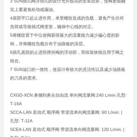
3 SUN插式阀浮动式的设计允许较高的安装扭矩，使阀更能确
实上紧避免松动或漏油。
4肩部平口起止进作用，承受螺纹造成的负载，避免产生任何
负荷或导致插式阀变形，确保中心线的对正。
5将螺纹置于中位使阀获得最大的流量能力减少偏心度的影
响，并将螺纹负载分布于油路板的深层。
6插孔底部的止进部撑持阀的浮动部，而组装铁线仅用于阀之
组合。
7 SUN油口的一致性，使设计有较大的灵活性以及减少油路板
的刀具的需求。
CXGD-XCN 鼻侧到鼻尖自由流 单向阀流量阀:240 L/min.孔型:
T-16A
SCCA-LAN 直动式 顺序阀 带逆流单向阀流量阀: 60 L/min. |
孔型: T-11A
SCEA-LAN 直动式 顺序阀 带逆流单向阀流量阀: 120 L/min. |