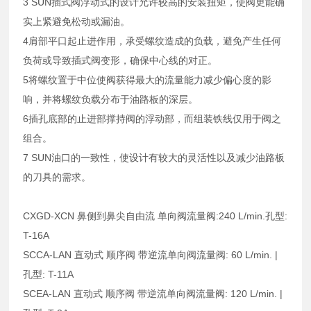
3 SUN插式阀浮动式的设计允许较高的安装扭矩，使阀更能确
实上紧避免松动或漏油。
4肩部平口起止进作用，承受螺纹造成的负载，避免产生任何
负荷或导致插式阀变形，确保中心线的对正。
5将螺纹置于中位使阀获得最大的流量能力减少偏心度的影
响，并将螺纹负载分布于油路板的深层。
6插孔底部的止进部撑持阀的浮动部，而组装铁线仅用于阀之
组合。
7 SUN油口的一致性，使设计有较大的灵活性以及减少油路板
的刀具的需求。
CXGD-XCN 鼻侧到鼻尖自由流 单向阀流量阀:240 L/min.孔型:
T-16A
SCCA-LAN 直动式 顺序阀 带逆流单向阀流量阀: 60 L/min. |
孔型: T-11A
SCEA-LAN 直动式 顺序阀 带逆流单向阀流量阀: 120 L/min. |