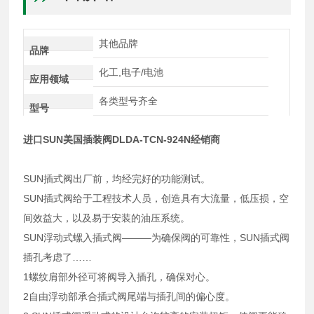
其他品牌
品牌
化工,电子/电池
应用领域
各类型号齐全
型号
进口SUN美国插装阀DLDA-TCN-924N经销商
SUN插式阀出厂前，均经完好的功能测试。
SUN插式阀给于工程技术人员，创造具有大流量，低压损，空
间效益大，以及易于安装的油压系统。
SUN浮动式螺入插式阀———为确保阀的可靠性，SUN插式阀
插孔考虑了……
1螺纹肩部外径可将阀导入插孔，确保对心。
2自由浮动部承合插式阀尾端与插孔间的偏心度。