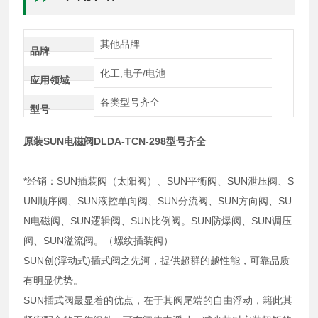
其他品牌
品牌
化工,电子/电池
应用领域
各类型号齐全
型号
原装SUN电磁阀DLDA-TCN-298型号齐全
*经销：SUN插装阀（太阳阀）、SUN平衡阀、SUN泄压阀、S
UN顺序阀、SUN液控单向阀、SUN分流阀、SUN方向阀、SU
N电磁阀、SUN逻辑阀、SUN比例阀。SUN防爆阀、SUN调压
阀、SUN溢流阀。（螺纹插装阀）
SUN创(浮动式)插式阀之先河，提供超群的越性能，可靠品质
有明显优势。
SUN插式阀最显着的优点，在于其阀尾端的自由浮动，籍此其