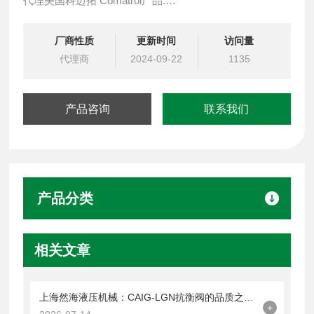
代理美国科迈拓 Comatrol产品.
代理德国派克柱塞泵 Parker产品.
提供油路系统设计,油路块设计,阀块设计与选型
厂商性质
更新时间
访问量
液压油缸，经销力士乐、派克、中国台湾北部等液压元件
代理商
2024-09-22
1135
产品咨询
联系我们
产品分类
相关文章
上海然海液压机械：CAIG-LGN抗衡阀的品质之选——实测数据解析
+