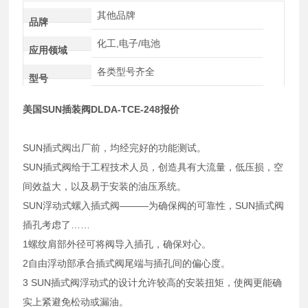
其他品牌
品牌
化工,电子/电池
应用领域
各类型号齐全
型号
美国SUN插装阀DLDA-TCE-248报价
SUN插式阀出厂前，均经完好的功能测试。
SUN插式阀给于工程技术人员，创造具有大流量，低压损，空
间效益大，以及易于安装的油压系统。
SUN浮动式螺入插式阀———为确保阀的可靠性，SUN插式阀
插孔考虑了……
1螺纹肩部外径可将阀导入插孔，确保对心。
2自由浮动部承合插式阀尾端与插孔间的偏心度。
3 SUN插式阀浮动式的设计允许较高的安装扭矩，使阀更能确
实上紧避免松动或漏油。