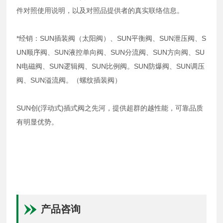
件对照使用说明，以及对照品提供者的真实联络信息。
*经销：SUN插装阀（太阳阀）、SUN平衡阀、SUN泄压阀、S
UN顺序阀、SUN液控单向阀、SUN分流阀、SUN方向阀、SU
N电磁阀、SUN逻辑阀、SUN比例阀。SUN防爆阀、SUN调压
阀、SUN溢流阀。（螺纹插装阀）
SUN创(浮动式)插式阀之先河，提供超群的越性能，可靠品质
有明显优势。
产品咨询