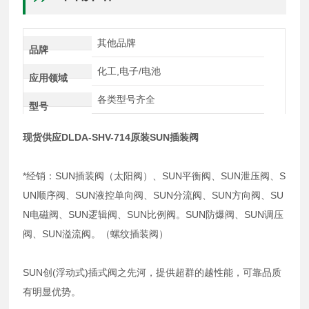
其他品牌
品牌
化工,电子/电池
应用领域
各类型号齐全
型号
现货供应DLDA-SHV-714原装SUN插装阀
*经销：SUN插装阀（太阳阀）、SUN平衡阀、SUN泄压阀、S
UN顺序阀、SUN液控单向阀、SUN分流阀、SUN方向阀、SU
N电磁阀、SUN逻辑阀、SUN比例阀。SUN防爆阀、SUN调压
阀、SUN溢流阀。（螺纹插装阀）
SUN创(浮动式)插式阀之先河，提供超群的越性能，可靠品质
有明显优势。