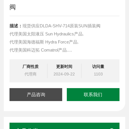
阀
描述：
现货供应DLDA-SHV-714原装SUN插装阀
代理美国太阳液压 Sun Hydraulics产品.
代理美国海德福斯 Hydra Force产品.
代理美国科迈拓 Comatrol产品.
代理德国派克柱塞泵 Parker产品.
提供油路系统设计,油路块设计,阀块设计与选型
厂商性质
更新时间
访问量
液压油缸，经销力士乐、派克、中国台湾北部等液压元件
代理商
2024-09-22
1103
产品咨询
联系我们