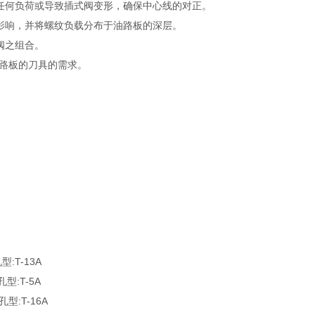
任何负荷或导致插式阀变形，确保中心线的对正。
影响，并将螺纹负载分布于油路板的深层。
阀之组合。
油路板的刀具的需求。
型:T-13A
型:T-5A
型:T-16A