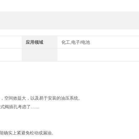
应用领域
化工,电子/电池
损，空间效益大，以及易于安装的油压系统。
插式阀插孔考虑了……
更能确实上紧避免松动或漏油。