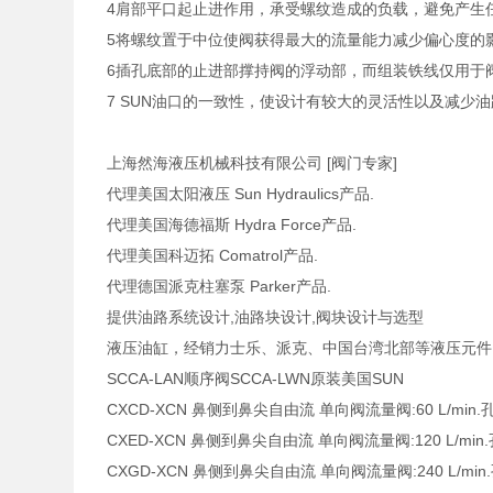
4肩部平口起止进作用，承受螺纹造成的负载，避免产生
5将螺纹置于中位使阀获得最大的流量能力减少偏心度的
6插孔底部的止进部撑持阀的浮动部，而组装铁线仅用于
7 SUN油口的一致性，使设计有较大的灵活性以及减少
上海然海液压机械科技有限公司 [阀门专家]
代理美国太阳液压 Sun Hydraulics产品.
代理美国海德福斯 Hydra Force产品.
代理美国科迈拓 Comatrol产品.
代理德国派克柱塞泵 Parker产品.
提供油路系统设计,油路块设计,阀块设计与选型
液压油缸，经销力士乐、派克、中国台湾北部等液压元件
SCCA-LAN顺序阀SCCA-LWN原装美国SUN
CXCD-XCN 鼻侧到鼻尖自由流 单向阀流量阀:60 L/min.孔
CXED-XCN 鼻侧到鼻尖自由流 单向阀流量阀:120 L/min.孔
CXGD-XCN 鼻侧到鼻尖自由流 单向阀流量阀:240 L/min.孔