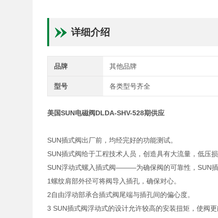
详细介绍
品牌
其他品牌
型号
各类型号齐全
美国SUN电磁阀DLDA-SHV-528期供应
SUN插式阀出厂前，均经完好的功能测试。
SUN插式阀给于工程技术人员，创造具有大流量，低压
SUN浮动式螺入插式阀———为确保阀的可靠性，SUN
1螺纹肩部外径可将阀导入插孔，确保对心。
2自由浮动部承合插式阀尾端与插孔间的偏心度。
3 SUN插式阀浮动式的设计允许较高的安装扭矩，使阀