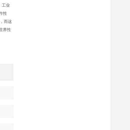
，工业
作性
，而这
世界性