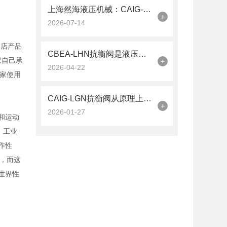
上海然海液压机械：CAIG-LGN抗衡阀的品质之选——实测数据解析
+
2026-07-14
本店产品
CBEA-LHN抗衡阀是液压系统中的平衡卫士
家自己承
+
2026-04-22
家使用
CAIG-LGN抗衡阀从原理上可分解为以下三个层面
+
2026-01-27
度和运动
，工业
作性
，而这
世界性