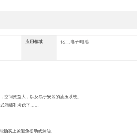
应用领域
化工,电子/电池
损，空间效益大，以及易于安装的油压系统。
插式阀插孔考虑了……
更能确实上紧避免松动或漏油。