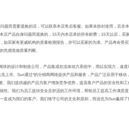
量问题而需要退换的话，可以联系本店售后客服。如果未拆封使用，且非
本店产品自身问题而退换的，15天内本店承担所有邮费；15天以后，买
，如买家有更威机构的质量检测报告，亦可以买家的为准。产品寿命受买
勿凭感觉做质量判断。
以及集成阀块的设计和制造公司，产品集成在流体动力系统中，用以实现力，速
纳斯达克上市。Sun通过*的分销商网络提供产品和服务，产品广泛应用于移动
业者。我们提供越的产品为客户增加竞争优势，提高客户产品的安全性和工
续性。我们为员工提供安全且舒适的工作环境，帮助员工提高工作满意度
一直成为我们的客户。我们恪守公司的文化和原则，而这也为Sun赢得了