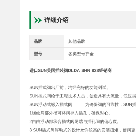
详细介绍
品牌
其他品牌
型号
各类型号齐全
进口SUN美国插装阀DLDA-SHN-828经销商
SUN插式阀出厂前，均经完好的功能测试。
SUN插式阀给于工程技术人员，创造具有大流量，低压
SUN浮动式螺入插式阀———为确保阀的可靠性，SUN
1螺纹肩部外径可将阀导入插孔，确保对心。
2自由浮动部承合插式阀尾端与插孔间的偏心度。
3 SUN插式阀浮动式的设计允许较高的安装扭矩，使阀