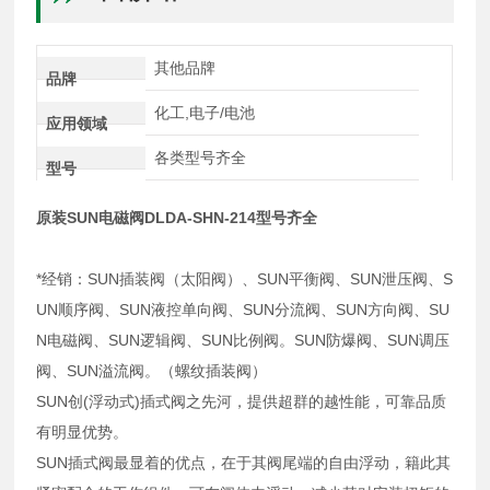
其他品牌
品牌
化工,电子/电池
应用领域
各类型号齐全
型号
原装SUN电磁阀DLDA-SHN-214型号齐全
*经销：SUN插装阀（太阳阀）、SUN平衡阀、SUN泄压阀、S
UN顺序阀、SUN液控单向阀、SUN分流阀、SUN方向阀、SU
N电磁阀、SUN逻辑阀、SUN比例阀。SUN防爆阀、SUN调压
阀、SUN溢流阀。（螺纹插装阀）
SUN创(浮动式)插式阀之先河，提供超群的越性能，可靠品质
有明显优势。
SUN插式阀最显着的优点，在于其阀尾端的自由浮动，籍此其