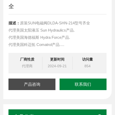
全
描述：
原装SUN电磁阀DLDA-SHN-214型号齐全
代理美国太阳液压 Sun Hydraulics产品.
代理美国海德福斯 Hydra Force产品.
代理美国科迈拓 Comatrol产品.
代理德国派克柱塞泵 Parker产品.
提供油路系统设计,油路块设计,阀块设计与选型
厂商性质
更新时间
访问量
液压油缸，经销力士乐、派克、中国台湾北部等液压元件
代理商
2024-09-21
854
产品咨询
联系我们