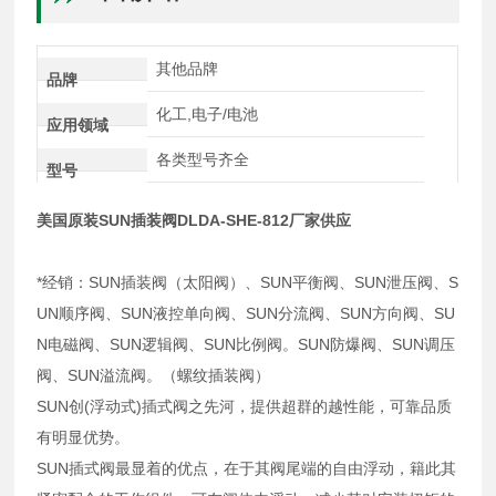
其他品牌
品牌
化工,电子/电池
应用领域
各类型号齐全
型号
美国原装SUN插装阀DLDA-SHE-812厂家供应
*经销：SUN插装阀（太阳阀）、SUN平衡阀、SUN泄压阀、S
UN顺序阀、SUN液控单向阀、SUN分流阀、SUN方向阀、SU
N电磁阀、SUN逻辑阀、SUN比例阀。SUN防爆阀、SUN调压
阀、SUN溢流阀。（螺纹插装阀）
SUN创(浮动式)插式阀之先河，提供超群的越性能，可靠品质
有明显优势。
SUN插式阀最显着的优点，在于其阀尾端的自由浮动，籍此其