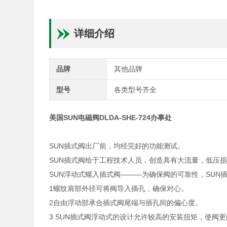
详细介绍
品牌
其他品牌
型号
各类型号齐全
美国SUN电磁阀DLDA-SHE-724办事处
SUN插式阀出厂前，均经完好的功能测试。
SUN插式阀给于工程技术人员，创造具有大流量，低压
SUN浮动式螺入插式阀———为确保阀的可靠性，SUN
1螺纹肩部外径可将阀导入插孔，确保对心。
2自由浮动部承合插式阀尾端与插孔间的偏心度。
3 SUN插式阀浮动式的设计允许较高的安装扭矩，使阀