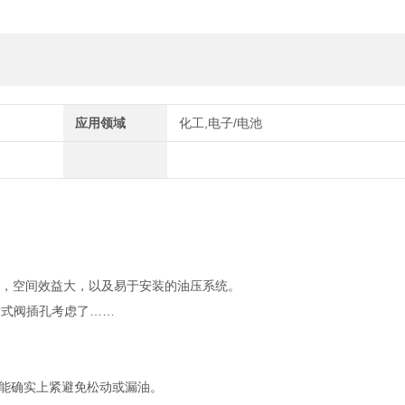
应用领域
化工,电子/电池
损，空间效益大，以及易于安装的油压系统。
插式阀插孔考虑了……
更能确实上紧避免松动或漏油。