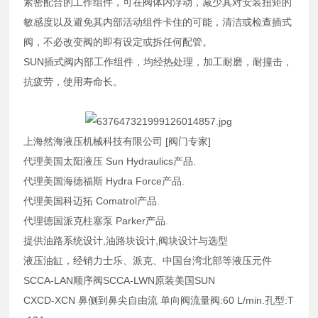
紧密配合的工作组件，可在阀体内浮动，减少其对安装扭矩的
敏感度以及避免其内部活动组件卡住的可能，清洁或检查插式
阀，不必改变阀的即有设定或拆任何配管。
SUN插式阀内部工作组件，均经热处理，加工耐磨，耐撞击，
抗疲劳，使用寿命长。
上海然海液压机械科技有限公司 [阀门专家]
代理美国太阳液压 Sun Hydraulics产品.
代理美国海德福斯 Hydra Force产品.
代理美国科迈拓 Comatrol产品.
代理德国派克柱塞泵 Parker产品.
提供油路系统设计,油路块设计,阀块设计与选型
液压油缸，经销力士乐、派克、中国台湾北部等液压元件
SCCA-LAN顺序阀SCCA-LWN原装美国SUN
CXCD-XCN 鼻侧到鼻尖自由流 单向阀流量阀:60 L/min.孔型:T