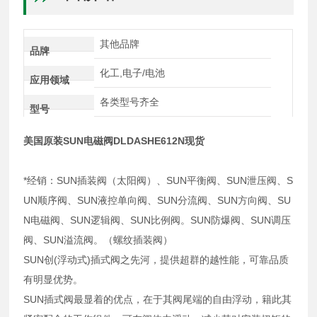
其他品牌
品牌
化工,电子/电池
应用领域
各类型号齐全
型号
美国原装SUN电磁阀DLDASHE612N现货
*经销：SUN插装阀（太阳阀）、SUN平衡阀、SUN泄压阀、S
UN顺序阀、SUN液控单向阀、SUN分流阀、SUN方向阀、SU
N电磁阀、SUN逻辑阀、SUN比例阀。SUN防爆阀、SUN调压
阀、SUN溢流阀。（螺纹插装阀）
SUN创(浮动式)插式阀之先河，提供超群的越性能，可靠品质
有明显优势。
SUN插式阀最显着的优点，在于其阀尾端的自由浮动，籍此其