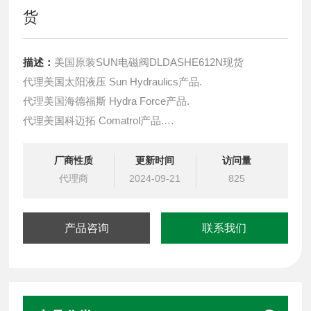
货
描述：
美国原装SUN电磁阀DLDASHE612N现货
代理美国太阳液压 Sun Hydraulics产品.
代理美国海德福斯 Hydra Force产品.
代理美国科迈拓 Comatrol产品.
代理德国派克柱塞泵 Parker产品.
提供油路系统设计,油路块设计,阀块设计与选型
厂商性质
更新时间
访问量
液压油缸，经销力士乐、派克、中国台湾北部等液压元件
代理商
2024-09-21
825
产品咨询
联系我们