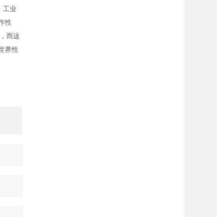
，工业
作性
，而这
世界性