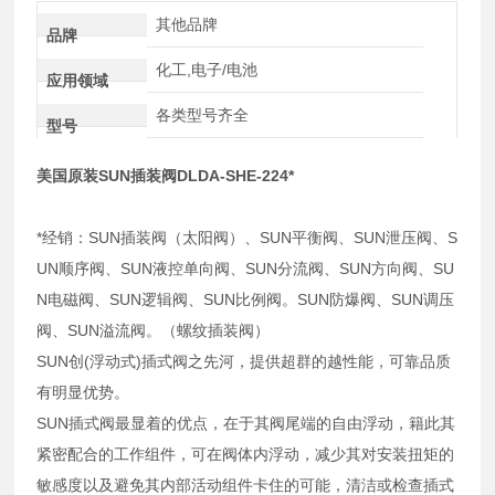
其他品牌
品牌
化工,电子/电池
应用领域
各类型号齐全
型号
美国原装SUN插装阀DLDA-SHE-224*
*经销：SUN插装阀（太阳阀）、SUN平衡阀、SUN泄压阀、S
UN顺序阀、SUN液控单向阀、SUN分流阀、SUN方向阀、SU
N电磁阀、SUN逻辑阀、SUN比例阀。SUN防爆阀、SUN调压
阀、SUN溢流阀。（螺纹插装阀）
SUN创(浮动式)插式阀之先河，提供超群的越性能，可靠品质
有明显优势。
SUN插式阀最显着的优点，在于其阀尾端的自由浮动，籍此其
紧密配合的工作组件，可在阀体内浮动，减少其对安装扭矩的
敏感度以及避免其内部活动组件卡住的可能，清洁或检查插式