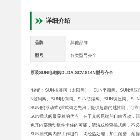
详细介绍
品牌
其他品牌
型号
各类型号齐全
原装SUN电磁阀DLDA-SCV-814N型号齐全
*经销：SUN插装阀（太阳阀）、SUN平衡阀、SUN泄压
N逻辑阀、SUN比例阀。SUN防爆阀、SUN调压阀、S
SUN创(浮动式)插式阀之先河，提供超群的越性能，可
SUN插式阀最显着的优点，在于其阀尾端的自由浮动，
免其内部活动组件卡住的可能，清洁或检查插式阀，不必
SUN插式阀内部工作组件，均经热处理，加工耐磨，耐