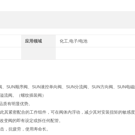
应用领域
化工,电子/电池
阀、SUN顺序阀、SUN液控单向阀、SUN分流阀、SUN方向阀、SUN电磁
UN溢流阀。（螺纹插装阀）
靠品质有明显优势。
籍此其紧密配合的工作组件，可在阀体内浮动，减少其对安装扭矩的敏感
改变阀的即有设定或拆任何配管。
撞击，抗疲劳，使用寿命长。