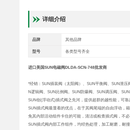
详细介绍
品牌
其他品牌
型号
各类型号齐全
进口美国SUN电磁阀DLDA-SCN-748批发商
*经销：SUN插装阀（太阳阀）、SUN平衡阀、SUN泄压
N逻辑阀、SUN比例阀。SUN防爆阀、SUN调压阀、S
SUN创(浮动式)插式阀之先河，提供超群的越性能，可
SUN插式阀最显着的优点，在于其阀尾端的自由浮动，
免其内部活动组件卡住的可能，清洁或检查插式阀，不必
SUN插式阀内部工作组件，均经热处理，加工耐磨，耐