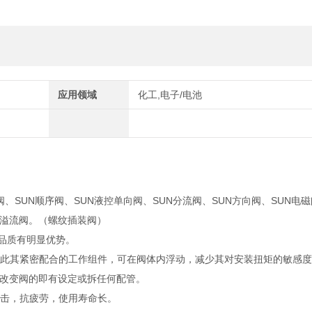
应用领域
化工,电子/电池
阀、SUN顺序阀、SUN液控单向阀、SUN分流阀、SUN方向阀、SUN电磁
UN溢流阀。（螺纹插装阀）
靠品质有明显优势。
籍此其紧密配合的工作组件，可在阀体内浮动，减少其对安装扭矩的敏感
改变阀的即有设定或拆任何配管。
撞击，抗疲劳，使用寿命长。