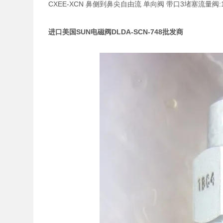
CXEE-XCN 鼻侧到鼻尖自由流 单向阀 带口3堵塞流量阀:120 
进口美国SUN电磁阀DLDA-SCN-748批发商