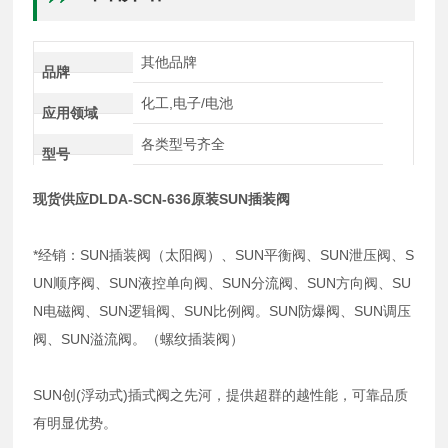
其他品牌
品牌
化工,电子/电池
应用领域
各类型号齐全
型号
现货供应DLDA-SCN-636原装SUN插装阀
*经销：SUN插装阀（太阳阀）、SUN平衡阀、SUN泄压阀、S
UN顺序阀、SUN液控单向阀、SUN分流阀、SUN方向阀、SU
N电磁阀、SUN逻辑阀、SUN比例阀。SUN防爆阀、SUN调压
阀、SUN溢流阀。（螺纹插装阀）
SUN创(浮动式)插式阀之先河，提供超群的越性能，可靠品质
有明显优势。