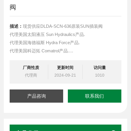
阀
描述：
现货供应DLDA-SCN-636原装SUN插装阀
代理美国太阳液压 Sun Hydraulics产品.
代理美国海德福斯 Hydra Force产品.
代理美国科迈拓 Comatrol产品.
代理德国派克柱塞泵 Parker产品.
提供油路系统设计,油路块设计,阀块设计与选型
厂商性质
更新时间
访问量
液压油缸，经销力士乐、派克、中国台湾北部等液压元件
代理商
2024-09-21
1010
产品咨询
联系我们