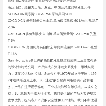
提供油路系统设计,油路块设计,阀块设计与选型
液压油缸，经销力士乐、派克、中国台湾北部等液压元件
SCCA-LAN顺序阀SCCA-LWN原装美国SUN
CXCD-XCN 鼻侧到鼻尖自由流 单向阀流量阀:60 L/min.孔型:T
-13A
CXED-XCN 鼻侧到鼻尖自由流 单向阀流量阀:120 L/min.孔型:
T-5A
CXGD-XCN 鼻侧到鼻尖自由流 单向阀流量阀:240 L/min.孔型:
T-16A
Sun Hydraulics是世先的高性能液压螺纹插装阀以及集成阀块
的设计和制造公司，产品集成在流体动力系统中，用以实现
力，速度和运动的控制。Sun公司于1970年成立于美国，199
7年在纳斯达克上市。Sun通过*的分销商网络提供产品和服
务，产品广泛应用于移动，工业机械和设备等领域。从成立之
初，Sun就致力于成为行业者。我们提供越的产品为客户增加
竞争优势，提高客户产品的安全性和工作性能。我们不断改进