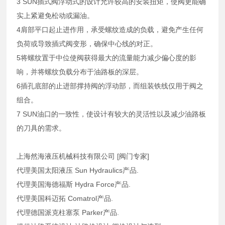
3 SUN插式阀浮动式的设计允许较高的安装扭矩，使阀更能确
实上紧避免松动或漏油。
4肩部平口起止进作用，承受螺纹造成的负载，避免产生任何
负荷或导致插式阀变形，确保中心线的对正。
5将螺纹置于中位使阀获得最大的流量能力减少偏心度的影
响，并将螺纹负载分布于油路板的深层。
6插孔底部的止进部撑持阀的浮动部，而组装铁线仅用于阀之
组合。
7 SUN油口的一致性，使设计有较大的灵活性以及减少油路板
的刀具的需求。
上海然海液压机械科技有限公司 [阀门专家]
代理美国太阳液压 Sun Hydraulics产品.
代理美国海德福斯 Hydra Force产品.
代理美国科迈拓 Comatrol产品.
代理德国派克柱塞泵 Parker产品.