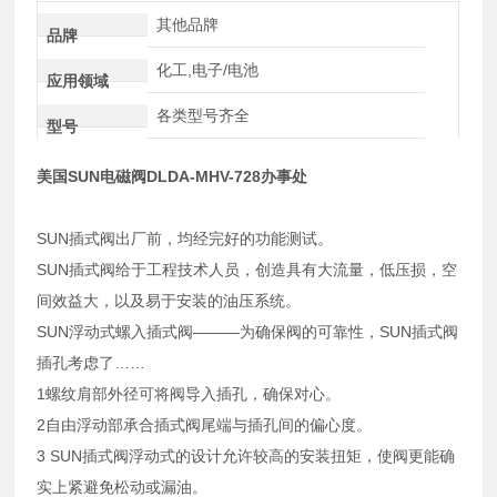
其他品牌
品牌
化工,电子/电池
应用领域
各类型号齐全
型号
美国SUN电磁阀DLDA-MHV-728办事处
SUN插式阀出厂前，均经完好的功能测试。
SUN插式阀给于工程技术人员，创造具有大流量，低压损，空
间效益大，以及易于安装的油压系统。
SUN浮动式螺入插式阀———为确保阀的可靠性，SUN插式阀
插孔考虑了……
1螺纹肩部外径可将阀导入插孔，确保对心。
2自由浮动部承合插式阀尾端与插孔间的偏心度。
3 SUN插式阀浮动式的设计允许较高的安装扭矩，使阀更能确
实上紧避免松动或漏油。