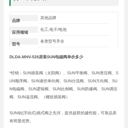
其他品牌
品牌
化工,电子/电池
应用领域
各类型号齐全
型号
DLDA-MHV-528原装SUN电磁阀单价多少
*经销：SUN插装阀（太阳阀）、SUN平衡阀、SUN泄压阀、S
UN顺序阀、SUN液控单向阀、SUN分流阀、SUN方向阀、SU
N电磁阀、SUN逻辑阀、SUN比例阀。SUN防爆阀、SUN调压
阀、SUN溢流阀。（螺纹插装阀）
SUN创(浮动式)插式阀之先河，提供超群的越性能，可靠品质
有明显优势。