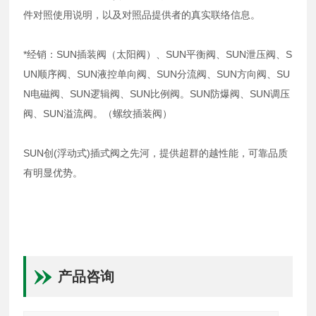
件对照使用说明，以及对照品提供者的真实联络信息。
*经销：SUN插装阀（太阳阀）、SUN平衡阀、SUN泄压阀、S
UN顺序阀、SUN液控单向阀、SUN分流阀、SUN方向阀、SU
N电磁阀、SUN逻辑阀、SUN比例阀。SUN防爆阀、SUN调压
阀、SUN溢流阀。（螺纹插装阀）
SUN创(浮动式)插式阀之先河，提供超群的越性能，可靠品质
有明显优势。
产品咨询