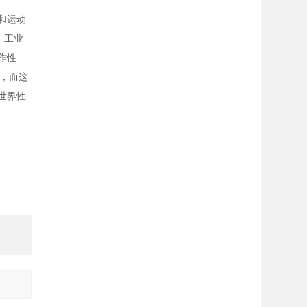
度和运动
，工业
作性
，而这
世界性