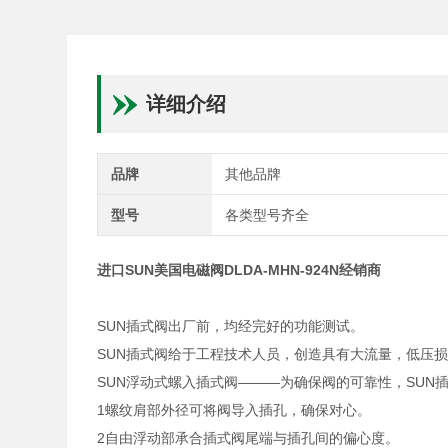
详细介绍
品牌
其他品牌
型号
各类型号齐全
进口SUN美国电磁阀DLDA-MHN-924N经销商
SUN插式阀出厂前，均经完好的功能测试。
SUN插式阀给于工程技术人员，创造具有大流量，低压
SUN浮动式螺入插式阀———为确保阀的可靠性，SUN
1螺纹肩部外径可将阀导入插孔，确保对心。
2自由浮动部承合插式阀尾端与插孔间的偏心度。