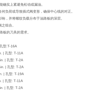
更能确实上紧避免松动或漏油。
任何负荷或导致插式阀变形，确保中心线的对正。
影响，并将螺纹负载分布于油路板的深层。
阀之组合。
油路板的刀具的需求。
型:T-16A
| 孔型: T-11A
 | 孔型: T-2A
 | 孔型: T-2A
| 孔型: T-19A
| 孔型: T-11A
 | 孔型: T-2A