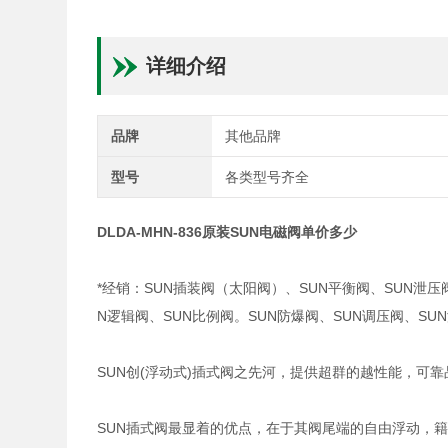
详细介绍
品牌
其他品牌
型号
各类型号齐全
DLDA-MHN-836原装SUN电磁阀单价多少
*经销：SUN插装阀（太阳阀）、SUN平衡阀、SUN泄压
N逻辑阀、SUN比例阀。SUN防爆阀、SUN调压阀、S
SUN创(浮动式)插式阀之先河，提供超群的越性能，可
SUN插式阀最显着的优点，在于其阀尾端的自由浮动，