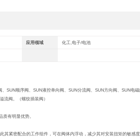
应用领域
化工,电子/电池
阀、SUN顺序阀、SUN液控单向阀、SUN分流阀、SUN方向阀、SUN电磁
UN溢流阀。（螺纹插装阀）
靠品质有明显优势。
籍此其紧密配合的工作组件，可在阀体内浮动，减少其对安装扭矩的敏感