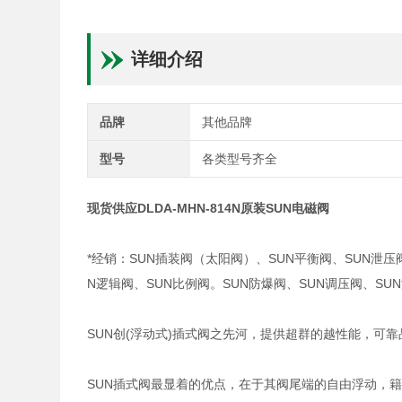
详细介绍
品牌
其他品牌
型号
各类型号齐全
现货供应DLDA-MHN-814N原装SUN电磁阀
*经销：SUN插装阀（太阳阀）、SUN平衡阀、SUN泄压
N逻辑阀、SUN比例阀。SUN防爆阀、SUN调压阀、S
SUN创(浮动式)插式阀之先河，提供超群的越性能，可
SUN插式阀最显着的优点，在于其阀尾端的自由浮动，