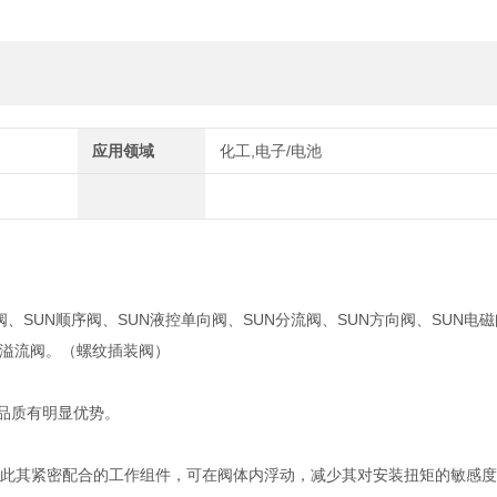
应用领域
化工,电子/电池
阀、SUN顺序阀、SUN液控单向阀、SUN分流阀、SUN方向阀、SUN电磁
UN溢流阀。（螺纹插装阀）
靠品质有明显优势。
籍此其紧密配合的工作组件，可在阀体内浮动，减少其对安装扭矩的敏感