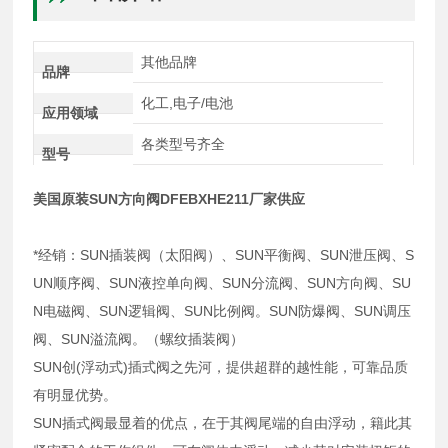
其他品牌
品牌
化工,电子/电池
应用领域
各类型号齐全
型号
美国原装SUN方向阀DFEBXHE211厂家供应
*经销：SUN插装阀（太阳阀）、SUN平衡阀、SUN泄压阀、S
UN顺序阀、SUN液控单向阀、SUN分流阀、SUN方向阀、SU
N电磁阀、SUN逻辑阀、SUN比例阀。SUN防爆阀、SUN调压
阀、SUN溢流阀。（螺纹插装阀）
SUN创(浮动式)插式阀之先河，提供超群的越性能，可靠品质
有明显优势。
SUN插式阀最显着的优点，在于其阀尾端的自由浮动，籍此其