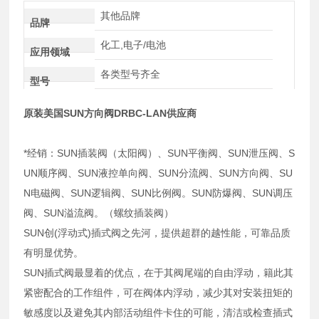
其他品牌
品牌
化工,电子/电池
应用领域
各类型号齐全
型号
原装美国SUN方向阀DRBC-LAN供应商
*经销：SUN插装阀（太阳阀）、SUN平衡阀、SUN泄压阀、S
UN顺序阀、SUN液控单向阀、SUN分流阀、SUN方向阀、SU
N电磁阀、SUN逻辑阀、SUN比例阀。SUN防爆阀、SUN调压
阀、SUN溢流阀。（螺纹插装阀）
SUN创(浮动式)插式阀之先河，提供超群的越性能，可靠品质
有明显优势。
SUN插式阀最显着的优点，在于其阀尾端的自由浮动，籍此其
紧密配合的工作组件，可在阀体内浮动，减少其对安装扭矩的
敏感度以及避免其内部活动组件卡住的可能，清洁或检查插式