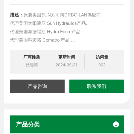
描述：
原装美国SUN方向阀DRBC-LAN供应商
代理美国太阳液压 Sun Hydraulics产品.
代理美国海德福斯 Hydra Force产品.
代理美国科迈拓 Comatrol产品.
代理德国派克柱塞泵 Parker产品.
提供油路系统设计,油路块设计,阀块设计与选型
厂商性质
更新时间
访问量
液压油缸，经销力士乐、派克、中国台湾北部等液压元件
代理商
2024-09-21
963
产品咨询
联系我们
产品分类