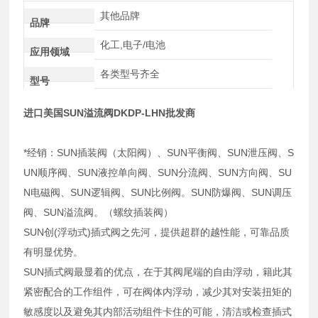
其他品牌
品牌
化工,电子/电池
应用领域
各类型号齐全
型号
进口美国SUN溢流阀DKDP-LHN批发商
*经销：SUN插装阀（太阳阀）、SUN平衡阀、SUN泄压阀、S
UN顺序阀、SUN液控单向阀、SUN分流阀、SUN方向阀、SU
N电磁阀、SUN逻辑阀、SUN比例阀。SUN防爆阀、SUN调压
阀、SUN溢流阀。（螺纹插装阀）
SUN创(浮动式)插式阀之先河，提供超群的越性能，可靠品质
有明显优势。
SUN插式阀最显着的优点，在于其阀尾端的自由浮动，籍此其
紧密配合的工作组件，可在阀体内浮动，减少其对安装扭矩的
敏感度以及避免其内部活动组件卡住的可能，清洁或检查插式