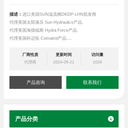
描述：
进口美国SUN溢流阀DKDP-LHN批发商
代理美国太阳液压 Sun Hydraulics产品.
代理美国海德福斯 Hydra Force产品.
代理美国科迈拓 Comatrol产品.
代理德国派克柱塞泵 Parker产品.
提供油路系统设计,油路块设计,阀块设计与选型
厂商性质
更新时间
访问量
液压油缸，经销力士乐、派克、中国台湾北部等液压元件
代理商
2024-09-21
1028
产品咨询
联系我们
产品分类