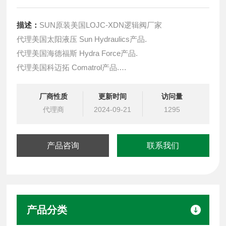
描述：
SUN原装美国LOJC-XDN逻辑阀厂家
代理美国太阳液压 Sun Hydraulics产品.
代理美国海德福斯 Hydra Force产品.
代理美国科迈拓 Comatrol产品.
代理德国派克柱塞泵 Parker产品.
提供油路系统设计,油路块设计,阀块设计与选型
厂商性质
更新时间
访问量
液压油缸，经销力士乐、派克、中国台湾北部等液压元件
代理商
2024-09-21
1295
产品咨询
联系我们
产品分类