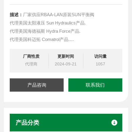
描述：
厂家供应RBAA-LAN原装SUN平衡阀
代理美国太阳液压 Sun Hydraulics产品.
代理美国海德福斯 Hydra Force产品.
代理美国科迈拓 Comatrol产品.
代理德国派克柱塞泵 Parker产品.
提供油路系统设计,油路块设计,阀块设计与选型
厂商性质
更新时间
访问量
液压油缸，经销力士乐、派克、中国台湾北部等液压元件
代理商
2024-09-21
1057
产品咨询
联系我们
产品分类