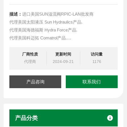
描述：
进口美国SUN溢流阀RPIC-LAN批发商
代理美国太阳液压 Sun Hydraulics产品.
代理美国海德福斯 Hydra Force产品.
代理美国科迈拓 Comatrol产品.
代理德国派克柱塞泵 Parker产品.
提供油路系统设计,油路块设计,阀块设计与选型
厂商性质
更新时间
访问量
液压油缸，经销力士乐、派克、中国台湾北部等液压元件
代理商
2024-09-21
1176
产品咨询
联系我们
产品分类