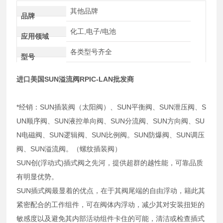
其他品牌
品牌
化工,电子/电池
应用领域
各类型号齐全
型号
进口美国SUN溢流阀RPIC-LAN批发商
*经销：SUN插装阀（太阳阀）、SUN平衡阀、SUN泄压阀、S
UN顺序阀、SUN液控单向阀、SUN分流阀、SUN方向阀、SU
N电磁阀、SUN逻辑阀、SUN比例阀。SUN防爆阀、SUN调压
阀、SUN溢流阀。（螺纹插装阀）
SUN创(浮动式)插式阀之先河，提供超群的越性能，可靠品质
有明显优势。
SUN插式阀最显着的优点，在于其阀尾端的自由浮动，籍此其
紧密配合的工作组件，可在阀体内浮动，减少其对安装扭矩的
敏感度以及避免其内部活动组件卡住的可能，清洁或检查插式