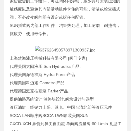
紧密配合的工作组件，可在阀体内浮动，减少其对安装扭矩的
敏感度以及避免其内部活动组件卡住的可能，清洁或检查插式
阀，不必改变阀的即有设定或拆任何配管。
SUN插式阀内部工作组件，均经热处理，加工耐磨，耐撞击，
抗疲劳，使用寿命长。
上海然海液压机械科技有限公司 [阀门专家]
代理美国太阳液压 Sun Hydraulics产品.
代理美国海德福斯 Hydra Force产品.
代理美国科迈拓 Comatrol产品.
代理德国派克柱塞泵 Parker产品.
提供油路系统设计,油路块设计,阀块设计与选型
液压油缸，经销力士乐、派克、中国台湾北部等液压元件
SCCA-LAN顺序阀SCCA-LWN原装美国SUN
CXCD-XCN 鼻侧到鼻尖自由流 单向阀流量阀:60 L/min.孔型:T