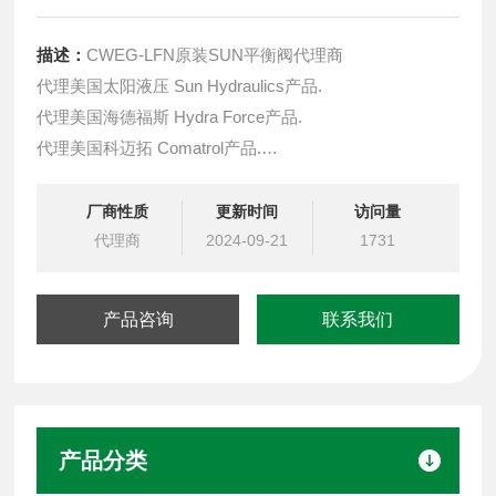
描述：
CWEG-LFN原装SUN平衡阀代理商
代理美国太阳液压 Sun Hydraulics产品.
代理美国海德福斯 Hydra Force产品.
代理美国科迈拓 Comatrol产品.
代理德国派克柱塞泵 Parker产品.
提供油路系统设计,油路块设计,阀块设计与选型
厂商性质
更新时间
访问量
液压油缸，经销力士乐、派克、中国台湾北部等液压元件
代理商
2024-09-21
1731
产品咨询
联系我们
产品分类