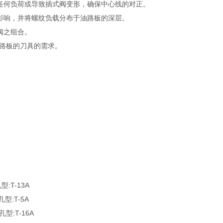
任何负荷或导致插式阀变形，确保中心线的对正。
影响，并将螺纹负载分布于油路板的深层。
阀之组合。
油路板的刀具的需求。
型:T-13A
型:T-5A
型:T-16A