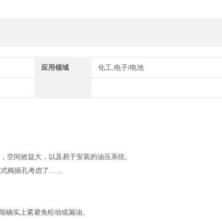
应用领域
化工,电子/电池
损，空间效益大，以及易于安装的油压系统。
插式阀插孔考虑了……
更能确实上紧避免松动或漏油。