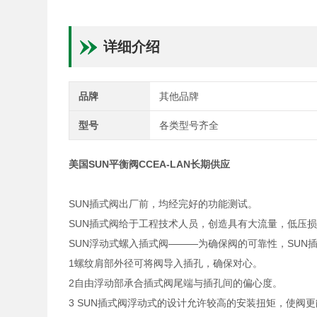
详细介绍
品牌
其他品牌
型号
各类型号齐全
美国SUN平衡阀CCEA-LAN长期供应
SUN插式阀出厂前，均经完好的功能测试。
SUN插式阀给于工程技术人员，创造具有大流量，低压
SUN浮动式螺入插式阀———为确保阀的可靠性，SUN
1螺纹肩部外径可将阀导入插孔，确保对心。
2自由浮动部承合插式阀尾端与插孔间的偏心度。
3 SUN插式阀浮动式的设计允许较高的安装扭矩，使阀