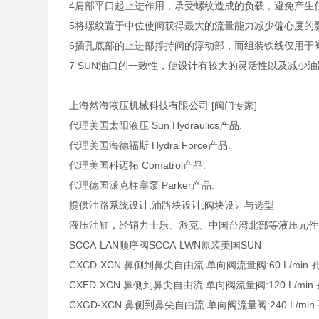
4肩部平口起止进作用，承受螺纹造成的负载，避免产生
5将螺纹置于中位使阀获得最大的流量能力减少偏心度的
6插孔底部的止进部撑持阀的浮动部，而组装铁线仅用于
7 SUN油口的一致性，使设计有较大的灵活性以及减少
上海然海液压机械科技有限公司 [阀门专家]
代理美国太阳液压 Sun Hydraulics产品.
代理美国海德福斯 Hydra Force产品.
代理美国科迈拓 Comatrol产品.
代理德国派克柱塞泵 Parker产品.
提供油路系统设计,油路块设计,阀块设计与选型
液压油缸，经销力士乐、派克、中国台湾北部等液压元件
SCCA-LAN顺序阀SCCA-LWN原装美国SUN
CXCD-XCN 鼻侧到鼻尖自由流 单向阀流量阀:60 L/min.孔
CXED-XCN 鼻侧到鼻尖自由流 单向阀流量阀:120 L/min.孔
CXGD-XCN 鼻侧到鼻尖自由流 单向阀流量阀:240 L/min.孔