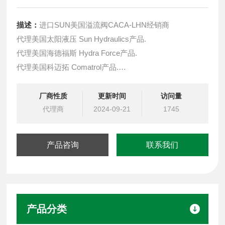
描述：
进口SUN美国溢流阀CACA-LHN经销商
代理美国太阳液压 Sun Hydraulics产品.
代理美国海德福斯 Hydra Force产品.
代理美国科迈拓 Comatrol产品.
代理德国派克柱塞泵 Parker产品.
提供油路系统设计,油路块设计,阀块设计与选型
厂商性质
更新时间
访问量
液压油缸，经销力士乐、派克、中国台湾北部等液压元件
代理商
2024-09-21
1745
产品咨询
联系我们
产品分类