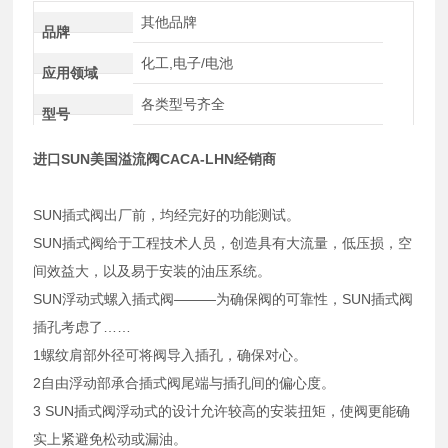
其他品牌
品牌
化工,电子/电池
应用领域
各类型号齐全
型号
进口SUN美国溢流阀CACA-LHN经销商
SUN插式阀出厂前，均经完好的功能测试。
SUN插式阀给于工程技术人员，创造具有大流量，低压损，空
间效益大，以及易于安装的油压系统。
SUN浮动式螺入插式阀———为确保阀的可靠性，SUN插式阀
插孔考虑了……
1螺纹肩部外径可将阀导入插孔，确保对心。
2自由浮动部承合插式阀尾端与插孔间的偏心度。
3 SUN插式阀浮动式的设计允许较高的安装扭矩，使阀更能确
实上紧避免松动或漏油。