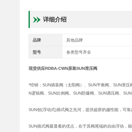
详细介绍
品牌
其他品牌
型号
各类型号齐全
现货供应RDBA-CWN原装SUN泄压阀
*经销：SUN插装阀（太阳阀）、SUN平衡阀、SUN泄压
N逻辑阀、SUN比例阀。SUN防爆阀、SUN调压阀、S
SUN创(浮动式)插式阀之先河，提供超群的越性能，可
SUN插式阀最显着的优点，在于其阀尾端的自由浮动，