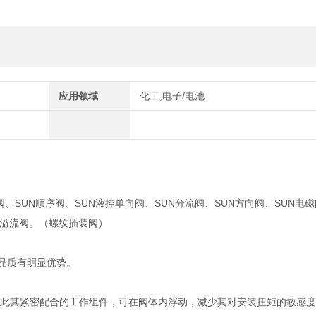
应用领域
化工,电子/电池
阀、SUN顺序阀、SUN液控单向阀、SUN分流阀、SUN方向阀、SUN电磁
UN溢流阀。（螺纹插装阀）
靠品质有明显优势。
籍此其紧密配合的工作组件，可在阀体内浮动，减少其对安装扭矩的敏感